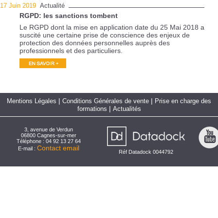
17 Juin 2019
Actualité
RGPD: les sanctions tombent
Le RGPD dont la mise en application date du 25 Mai 2018 a
suscité une certaine prise de conscience des enjeux de
protection des données personnelles auprès des
professionnels et des particuliers.
|
|
Mentions Légales
Conditions Générales de vente
Prise en charge des
|
formations
Actualités
3, avenue de Verdun
06800 Cagnes-sur-mer
Téléphone : 04 92 13 27 64
Contact email
E-mail :
Réf Datadock 0044792