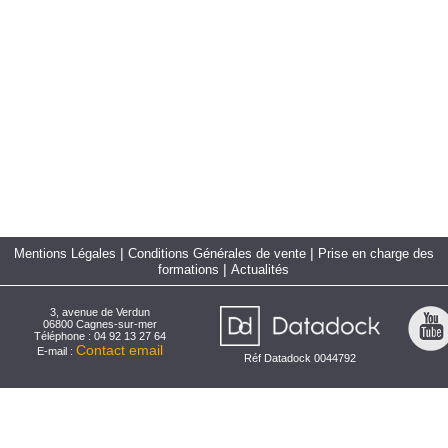
|
|
Mentions Légales
Conditions Générales de vente
Prise en charge des
|
formations
Actualités
3, avenue de Verdun
06800 Cagnes-sur-mer
Téléphone : 04 92 13 27 64
Contact email
E-mail :
Réf Datadock 0044792